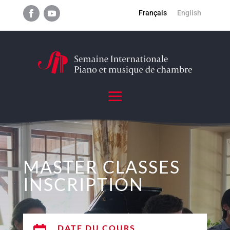
Français
English
MASTER CLASSES
INSCRIPTION
DATE DU COURS